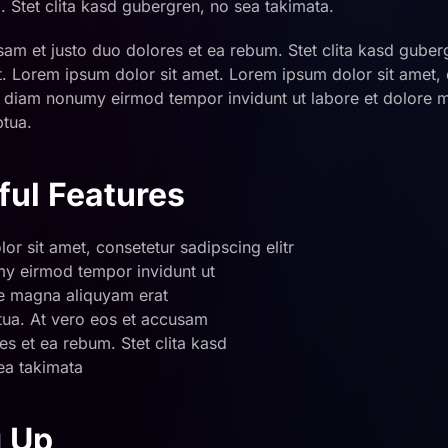
. Stet clita kasd gubergren, no sea takimata.
sam et justo duo dolores et ea rebum. Stet clita kasd guber
t. Lorem ipsum dolor sit amet. Lorem ipsum dolor sit amet,
ed diam nonumy eirmod tempor invidunt ut labore et dolore
ptua.
ful Features
r sit amet, consetetur sadipscing elitr
y eirmod tempor invidunt ut
e magna aliquyam erat
ua. At vero eos et accusam
es et ea rebum. Stet clita kasd
ea takimata
 Up