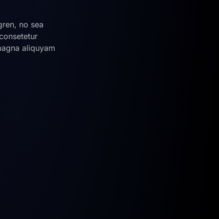
gren, no sea
 consetetur
 magna aliquyam