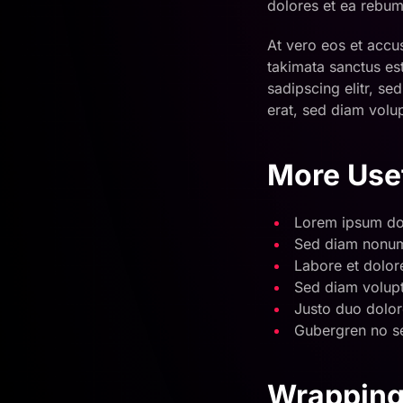
dolores et ea rebum
At vero eos et accu
takimata sanctus es
sadipscing elitr, s
erat, sed diam volu
More Use
Lorem ipsum dolo
Sed diam nonum
Labore et dolor
Sed diam volupt
Justo duo dolor
Gubergren no s
Wrapping