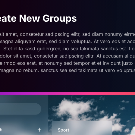
reate New Groups
it amet, consetetur sadipscing elitr, sed diam nonumy eirm
 magna aliquyam erat, sed diam voluptua. At vero eos et ac
. Stet clita kasd gubergren, no sea takimata sanctus est. L
olor sit amet, consetetur sadipscing elitr, At accusam al
irmod eos erat, et nonumy sed tempor et et invidunt justo l
magna no rebum. sanctus sea sed takimata ut vero voluptu