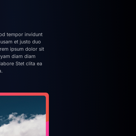
od tempor invidunt
cusam et justo duo
orem ipsum dolor sit
iquyam diam diam
abore Stet clita ea
a.