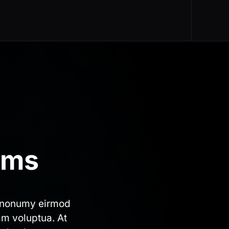
ams
m nonumy eirmod
am voluptua. At