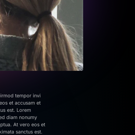
eirmod tempor invi
 eos et accusam et
tus est. Lorem
, sed diam nonumy
ptua. At vero eos et
kimata sanctus est.